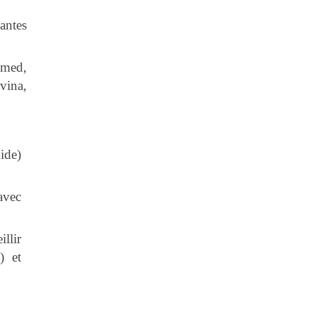
yantes
Amed,
vina,
ide)
avec
llir
) et