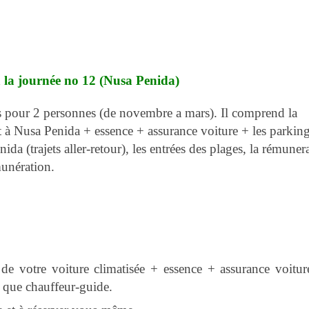
à la journée no 12 (Nusa Penida)
os pour 2 personnes (de novembre a mars). Il comprend la
et à Nusa Penida + essence + assurance voiture + les parkin
da (trajets aller-retour), les entrées des plages, la rémuner
munération.
de votre voiture climatisée + essence + assurance voiture
 que chauffeur-guide.