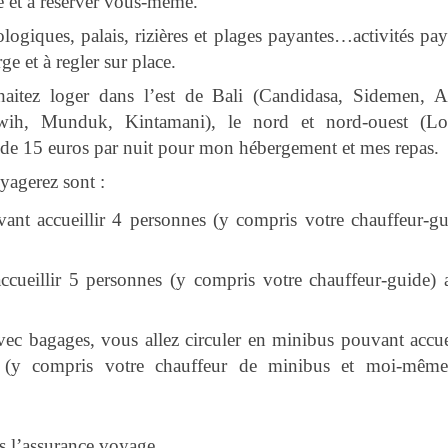
e et à réserver vous-même.
ologiques, palais, rizières et plages payantes…activités pa
e et à regler sur place.
uhaitez loger dans l’est de Bali (Candidasa, Sidemen, 
luwih, Munduk, Kintamani), le nord et nord-ouest (Lo
de 15 euros par nuit pour mon hébergement et mes repas.
yagerez sont :
ccueillir 4 personnes (y compris votre chauffeur-gu
eillir 5 personnes (y compris votre chauffeur-guide) 
vec bagages, vous allez circuler en minibus pouvant accuei
(y compris votre chauffeur de minibus et moi-même
s l’assurance voyage.